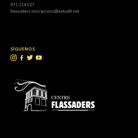
971 214 027
flassaders.inscripcions@estudi6.net
SÍGUENOS