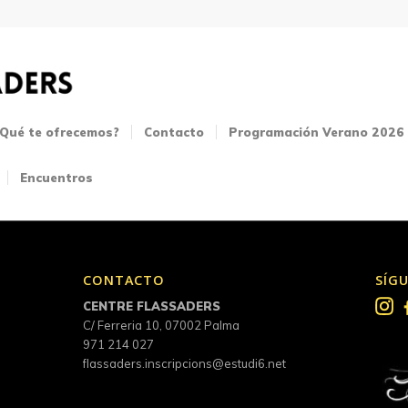
¿Qué te ofrecemos?
Contacto
Programación Verano 2026
Encuentros
CONTACTO
SÍG
CENTRE FLASSADERS
C/ Ferreria 10, 07002 Palma
971 214 027
flassaders.inscripcions@estudi6.net