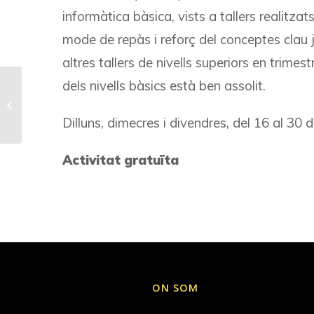
informàtica bàsica, vists a tallers realitza
mode de repàs i reforç del conceptes clau j
altres tallers de nivells superiors en trime
dels nivells bàsics està ben assolit.
EL MEU ESTIU EN
IMATGES! Edició de
fotografia
Dilluns, dimecres i divendres, del 16 al 30
Activitat gratuïta
ON SOM