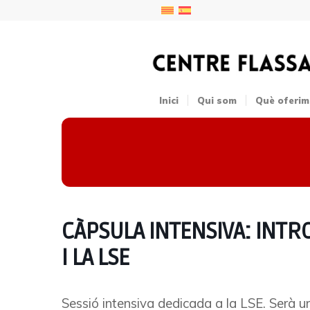
Inici
Qui som
Què oferim
CÀPSULA INTENSIVA: INTR
I LA LSE
Sessió intensiva dedicada a la LSE. Serà un