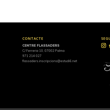
CONTACTE
SEG
CENTRE FLASSADERS
C/ Ferreria 10, 07002 Palma
971 214 027
flassaders.inscripcions@estudi6.net